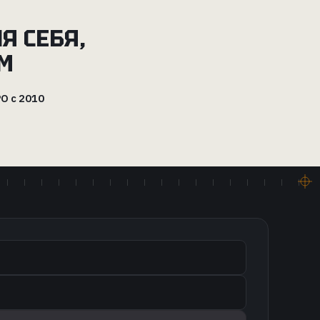
Я СЕБЯ,
М
О с 2010