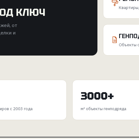
Квартиры,
ПОД КЛЮЧ
жей, от
делки и
ГЕНПО
Объекты с
3000+
иров с 2003 года
м² объекты генподряда