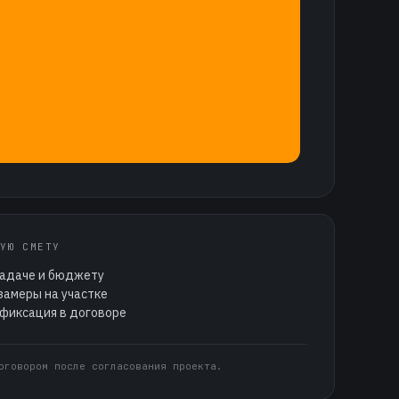
УЮ СМЕТУ
задаче и бюджету
замеры на участке
 фиксация в договоре
оговором после согласования проекта.