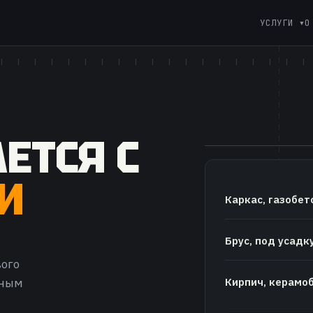
УСЛУГИ ▾
О
ЕТСЯ С
И
Каркас, газобет
Брус, под усадк
вого
Кирпич, керамо
ьным