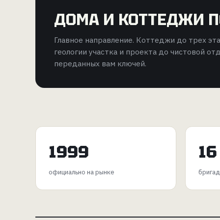
ДОМА И КОТТЕДЖИ 
Главное направление. Коттеджи до трех эта
геологии участка и проекта до чистовой от
переданных вам ключей.
1999
16
официально на рынке
бригад