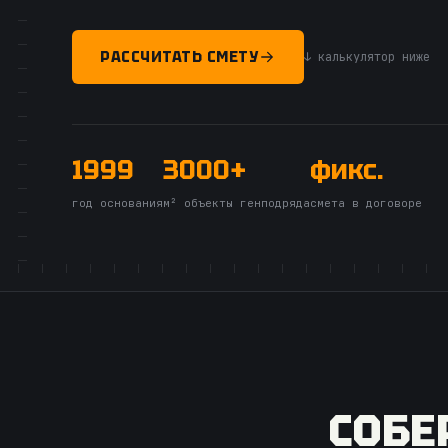
РАССЧИТАТЬ СМЕТУ
↓ калькулятор ниже
1999
3000+
фикс.
год основания
м² объекты генподряда
смета в договоре
СОБЕ