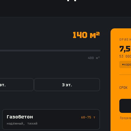
140 м²
ОРИЕ
7,5
53 000
400 м²
коро
эт.
3 эт.
СРОК
Газобетон
60–75 т
Предва
надёжный, тихий