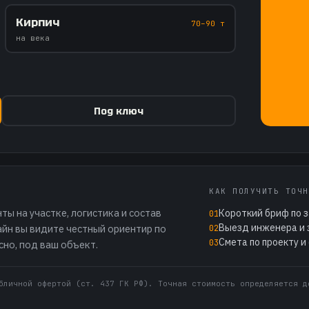
Кирпич
70–90 т
на века
Под ключ
КАК ПОЛУЧИТЬ ТОЧН
ы на участке, логистика и состав
Короткий бриф по 
01
Выезд инженера и 
айн вы видите честный ориентир по
02
Смета по проекту и
03
сно, под ваш объект.
бличной офертой (ст. 437 ГК РФ). Точная стоимость определяется д